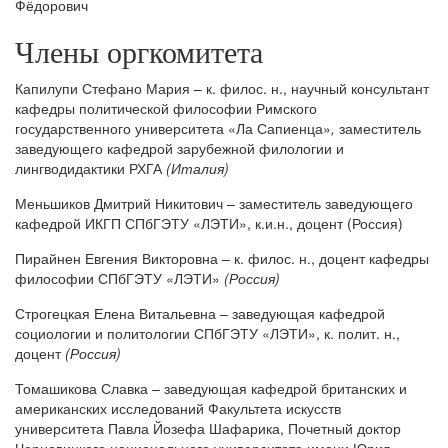
Фёдорович
Члены оргкомитета
Капилупи Стефано Мария ­– к. филос. н., научный консультант
кафедры политической философии Римского
государственного университета «Ла Сапиенца»
,
заместитель
заведующего кафедрой зарубежной филологии и
лингводидактики РХГА
(Италия)
Меньшиков Дмитрий Никитович – заместитель заведующего
кафедрой ИКГП СПбГЭТУ «ЛЭТИ», к.и.н., доцент (Россия)
Пирайнен Евгения Викторовна – к. филос. н., доцент кафедры
философии СПбГЭТУ «ЛЭТИ»
(Россия)
Строгецкая Елена Витальевна – заведующая кафедрой
социологии и политологии СПбГЭТУ «ЛЭТИ», к. полит. н.,
доцент
(Россия)
Томашикова Славка – заведующая кафедрой британских и
американских исследований Факультета искусств
университета Павла Йозефа Шафарика, Почетный доктор