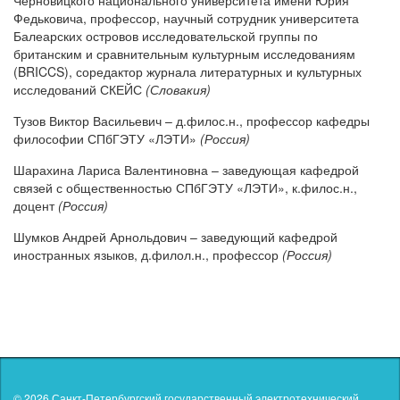
Черновицкого национального университета имени Юрия
Федьковича, профессор, научный сотрудник университета
Балеарских островов исследовательской группы по
британским и сравнительным культурным исследованиям
(BRICCS), соредактор журнала литературных и культурных
исследований СКЕЙС
(Словакия)
Тузов Виктор Васильевич – д.филос.н., профессор кафедры
философии СПбГЭТУ «ЛЭТИ»
(Россия)
Шарахина Лариса Валентиновна – заведующая кафедрой
связей с общественностью СПбГЭТУ «ЛЭТИ», к.филос.н.,
доцент
(Россия)
Шумков Андрей Арнольдович – заведующий кафедрой
иностранных языков, д.филол.н., профессор
(Россия)
© 2026
Санкт-Петербургский государственный электротехнический