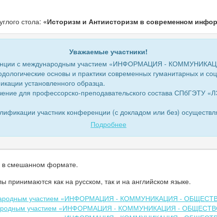
углого стола:
«Историзм и Антиисторизм в современном инфор
Уважаемые участники!
ференции с международным участием «ИНФОРМАЦИЯ - КОММУНИК
ологические основы и практики современных гуманитарных и соц
икации установленного образца.
учение для профессорско-преподавательского состава СПбГЭТУ «Л
лификации участник конференции (с докладом или без) осуществл
Подробнее
 в смешанном формате.
ы принимаются как на русском, так и на английском языке.
дународным участием «ИНФОРМАЦИЯ - КОММУНИКАЦИЯ - ОБЩЕСТ
дународным участием «ИНФОРМАЦИЯ - КОММУНИКАЦИЯ - ОБЩЕСТВ