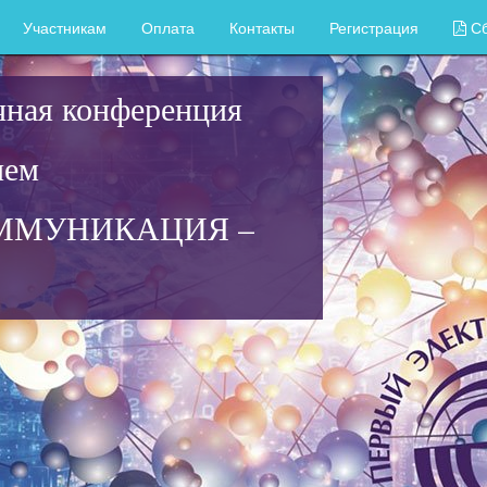
Участникам
Оплата
Контакты
Регистрация
Сб
чная конференция
ием
ММУНИКАЦИЯ –